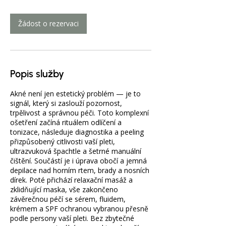
Žádost o rezervaci
Popis služby
Akné není jen estetický problém — je to
signál, který si zaslouží pozornost,
trpělivost a správnou péči. Toto komplexní
ošetření začíná rituálem odlíčení a
tonizace, následuje diagnostika a peeling
přizpůsobený citlivosti vaší pleti,
ultrazvuková špachtle a šetrné manuální
čištění. Součástí je i úprava obočí a jemná
depilace nad horním rtem, brady a nosních
dírek. Poté přichází relaxační masáž a
zklidňující maska, vše zakončeno
závěrečnou péčí se sérem, fluidem,
krémem a SPF ochranou vybranou přesně
podle persony vaší pleti. Bez zbytečné