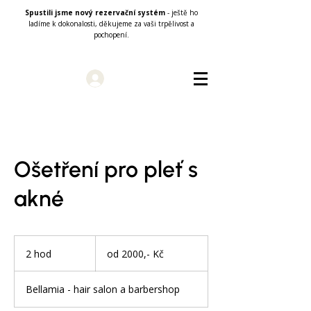
Spustili jsme nový rezervační systém
- ještě ho
ladíme k dokonalosti, děkujeme za vaši trpělivost a
pochopení.
Přihlásit se
Ošetření pro pleť s
akné
od
2000,-
2 hod
2
od 2000,- Kč
Kč
h
o
Bellamia - hair salon a barbershop
d