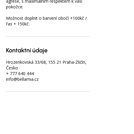
agrese, s maximálním respektem k vaší
pokožce.
Možnost doplnit o barvení obočí +100kč /
řas + 150kč.
Kontaktní údaje
Hrozenkovská 33/68, 155 21 Praha-Zličín,
Česko
+ 777 640 444
info@bellamia.cz