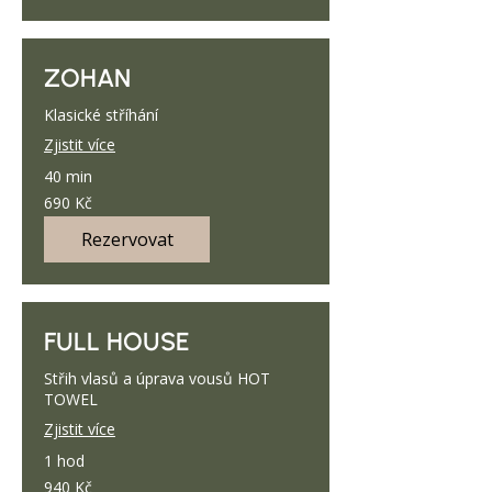
ZOHAN
Klasické stříhání
Zjistit více
40 min
690
690 Kč
českých
korun
Rezervovat
FULL HOUSE
Střih vlasů a úprava vousů HOT
TOWEL
Zjistit více
1 hod
940
940 Kč