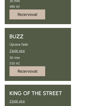
30 min
490
490 Kč
českých
korun
Rezervovat
BUZZ
Úprava fade
Zjistit více
30 min
550
550 Kč
českých
korun
Rezervovat
KING OF THE STREET
Zjistit více