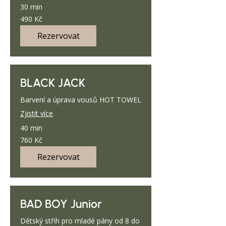
30 min
490
490 Kč
českých
korun
Rezervovat
BLACK JACK
Barvení a úprava vousů HOT TOWEL
Zjistit více
40 min
760
760 Kč
českých
korun
Rezervovat
BAD BOY Junior
Dětský střih pro mladé pány od 8 do