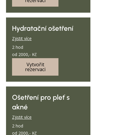
rezervaci
Hydratační ošetření
Zjistit více
2 hod
od
od 2000,- Kč
2000,-
Kč
Vytvořit
rezervaci
Ošetření pro pleť s
akné
Zjistit více
2 hod
od
od 2000,- Kč
2000,-