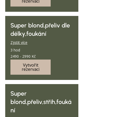
rezervaci
Super blond,přeliv dle
délky,foukání
Zjistit více
3 hod
2490
2490 - 2990 Kč
-
2990
Kč
Vytvořit
rezervaci
Super
blond,přeliv,střih,fouká
ní