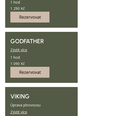
1 hod
1 290
1 290 Kč
českých
korun
Rezervovat
GODFATHER
Zjistit více
1 hod
1 090
1 090 Kč
českých
korun
Rezervovat
VIKING
Úprava plnovousu
Zjistit více