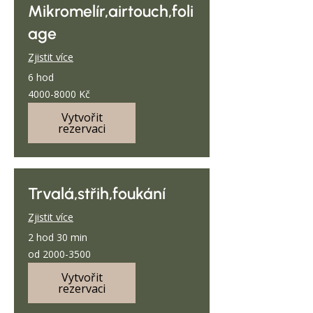
Mikromelír,airtouch,foli
age
Zjistit více
6 hod
4000-
4000-8000 Kč
8000
Kč
Vytvořit
rezervaci
Trvalá,střih,foukání
Zjistit více
2 hod 30 min
od
od 2000-3500
2000-
3500
Vytvořit
rezervaci