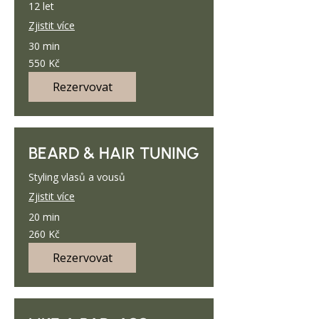
12 let
Zjistit více
30 min
550
550 Kč
českých
korun
Rezervovat
BEARD & HAIR TUNING
Styling vlasů a vousů
Zjistit více
20 min
260
260 Kč
českých
korun
Rezervovat