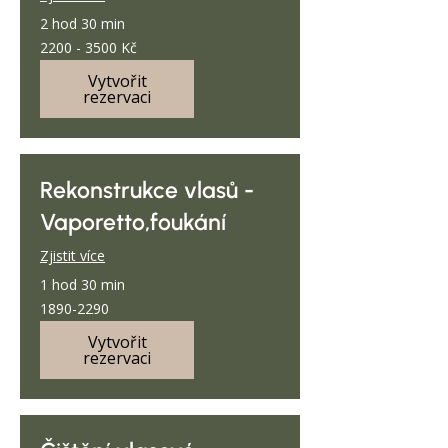
2 hod 30 min
2200
2200 - 3500 Kč
-
3500
Kč
Vytvořit
rezervaci
Rekonstrukce vlasů -
Vaporetto,foukání
Zjistit více
1 hod 30 min
1890-
1890-2290
2290
Vytvořit
rezervaci