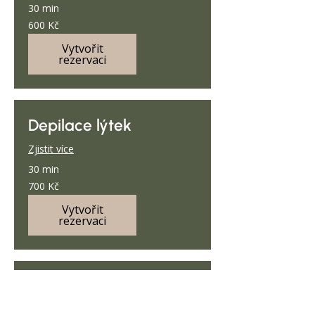
30 min
600
600 Kč
českých
korun
Vytvořit
rezervaci
Depilace lýtek
Zjistit více
30 min
700
700 Kč
českých
korun
Vytvořit
rezervaci
Depilace celých nohou
Zjistit více