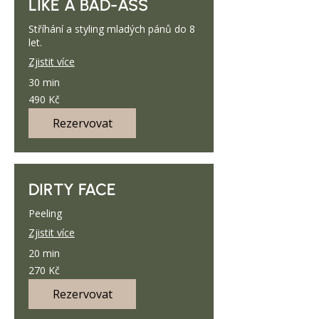
LIKE A BAD-ASS
Stříhání a styling mladých pánů do 8
let.
Zjistit více
30 min
490
490 Kč
českých
korun
Rezervovat
DIRTY FACE
Peeling
Zjistit více
20 min
270
270 Kč
českých
korun
Rezervovat