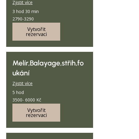
Zjistit více
3 hod 30 min
2790-
2790-3290
3290
Vytvořit
rezervaci
Melír,Balayage,střih,fo
ukání
Zjistit více
5 hod
3500-
3500- 6000 Kč
6000
Kč
Vytvořit
rezervaci