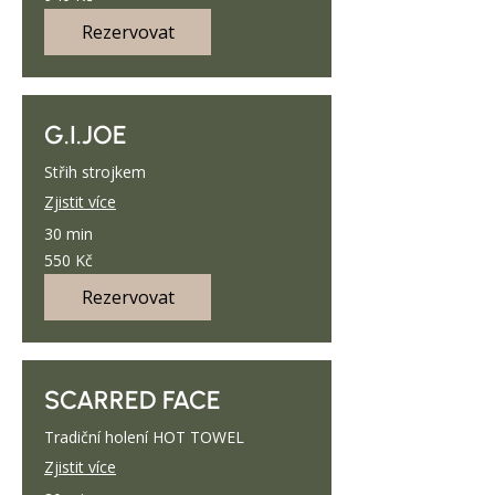
českých
korun
Rezervovat
G.I.JOE
Střih strojkem
Zjistit více
30 min
550
550 Kč
českých
korun
Rezervovat
SCARRED FACE
Tradiční holení HOT TOWEL
Zjistit více