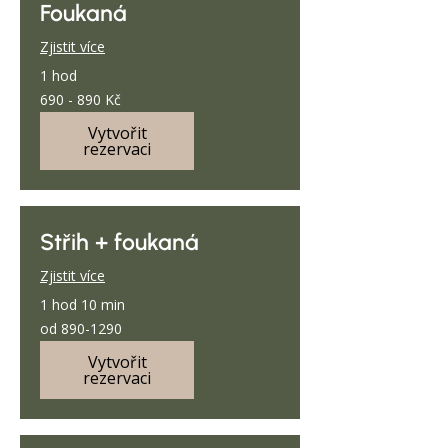
Foukaná
Zjistit více
1 hod
690
690 - 890 Kč
-
890
Kč
Vytvořit
rezervaci
Střih + foukaná
Zjistit více
1 hod 10 min
od
od 890-1290
890-
1290
Vytvořit
rezervaci