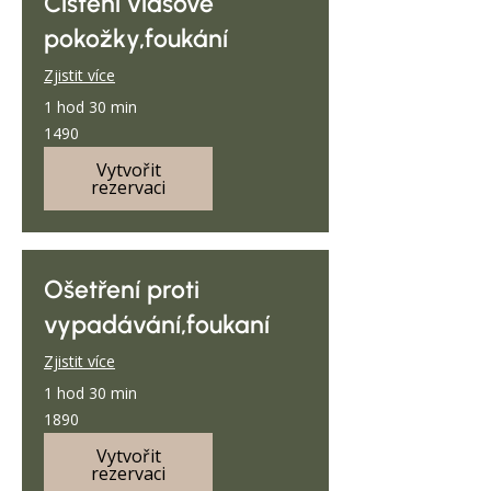
Čištění vlasové
pokožky,foukání
Zjistit více
1 hod 30 min
1490
1490
Vytvořit
rezervaci
Ošetření proti
vypadávání,foukaní
Zjistit více
1 hod 30 min
1890
1890
Vytvořit
rezervaci