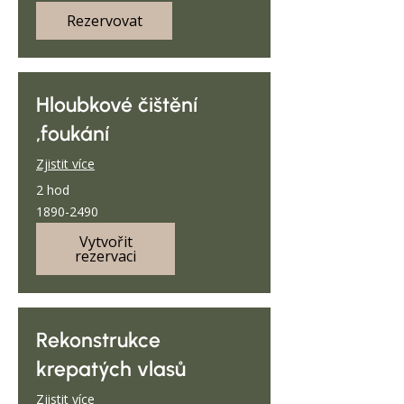
Rezervovat
Hloubkové čištění
,foukání
Zjistit více
2 hod
1890-
1890-2490
2490
Vytvořit
rezervaci
Rekonstrukce
krepatých vlasů
Zjistit více