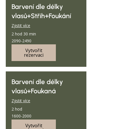
Barvení dle délky
vlasů+Střih+Foukání
Zjistit více
2 hod 30 min
2090-
2090-2490
2490
Vytvořit
rezervaci
Barvení dle délky
vlasů+Foukaná
Zjistit více
2 hod
1600-
1600-2000
2000
Vytvořit