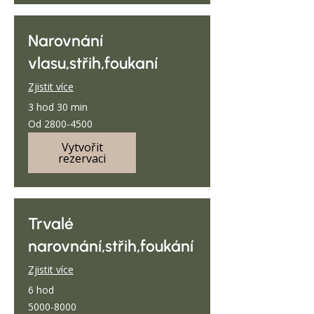
Narovnání
vlasu,střih,foukaní
Zjistit více
3 hod 30 min
Od
Od 2800-4500
2800-
4500
Vytvořit
rezervaci
Trvalé
narovnání,střih,foukání
Zjistit více
6 hod
5000-
5000-8000
8000