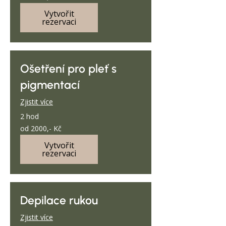
Kč
Vytvořit
rezervaci
Ošetření pro pleť s
pigmentací
Zjistit více
2 hod
od
od 2000,- Kč
2000,-
Kč
Vytvořit
rezervaci
Depilace rukou
Zjistit více