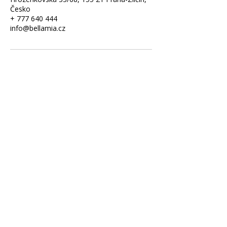
Česko
+ 777 640 444
info@bellamia.cz
Bellamia - hair salon a barbershop
Hrozenkovská 33/68, 155 21 Praha 5 - Zličín
777 640 444
info
@bellamia.cz