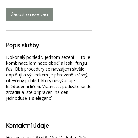
m
i
Žádost o rezervaci
n
Popis služby
Dokonalý pohled v jednom sezení — to je
kombinace laminace obočí a lash liftingu
řas. Obě procedury se navzájem skvěle
doplňují a výsledkem je přirozeně krásný,
otevřený pohled, který nevyžaduje
každodenní líčení. Vstanete, podíváte se do
zrcadla a jste připraveni na den —
jednoduše a s elegancí.
Kontaktní údaje
Hrozenkovská 33/68, 155 21 Praha-Zličín,