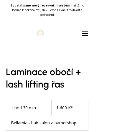
Spustili jsme nový rezervační systém
- ještě ho
ladíme k dokonalosti, děkujeme za vaši trpělivost a
pochopení.
Přihlásit se
Laminace obočí +
lash lifting řas
1 600
českých
1 hod 30 min
1
1 600 Kč
korun
h
o
Bellamia - hair salon a barbershop
3
0