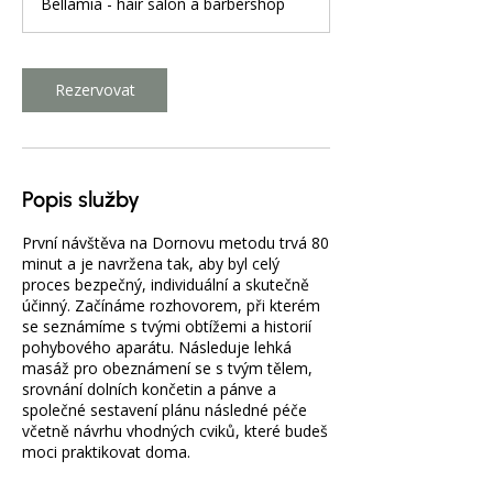
Bellamia - hair salon a barbershop
2
0
m
i
Rezervovat
n
Popis služby
První návštěva na Dornovu metodu trvá 80
minut a je navržena tak, aby byl celý
proces bezpečný, individuální a skutečně
účinný. Začínáme rozhovorem, při kterém
se seznámíme s tvými obtížemi a historií
pohybového aparátu. Následuje lehká
masáž pro obeznámení se s tvým tělem,
srovnání dolních končetin a pánve a
společné sestavení plánu následné péče
včetně návrhu vhodných cviků, které budeš
moci praktikovat doma.