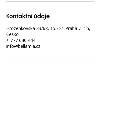
Kontaktní údaje
Hrozenkovská 33/68, 155 21 Praha-Zličín,
Česko
+ 777 640 444
info@bellamia.cz
Bellamia - hair salon a barbershop
Hrozenkovská 33/68, 155 21 Praha 5 - Zličín
777 640 444