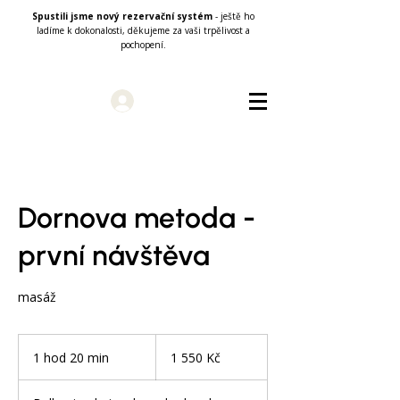
Spustili jsme nový rezervační systém
- ještě ho
ladíme k dokonalosti, děkujeme za vaši trpělivost a
pochopení.
Přihlásit se
Dornova metoda -
první návštěva
masáž
1 550
českých
1 hod 20 min
1
1 550 Kč
korun
h
o