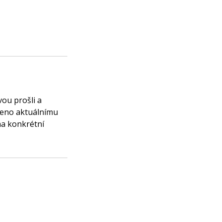
vou prošli a
obeno aktuálnímu
na konkrétní