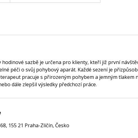
odinové sazbě je určena pro klienty, kteří již první návště
delné péči o svůj pohybový aparát. Každé sezení je přizpůs
– terapeut pracuje s přirozeným pohybem a jemným tlakem 
nebo dále zlepšil výsledky předchozí práce.
e
8, 155 21 Praha-Zličín, Česko