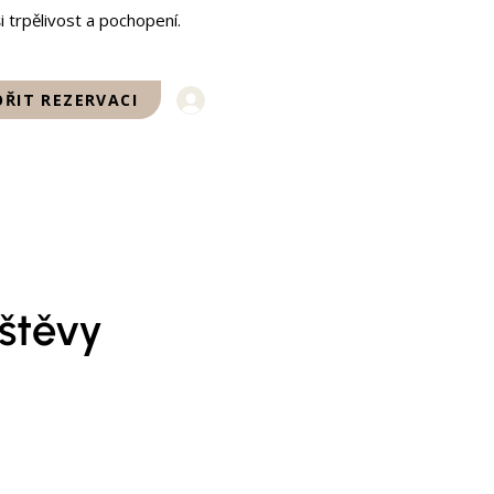
i trpělivost a pochopení.
Přihlásit se
ŘIT REZERVACI
štěvy