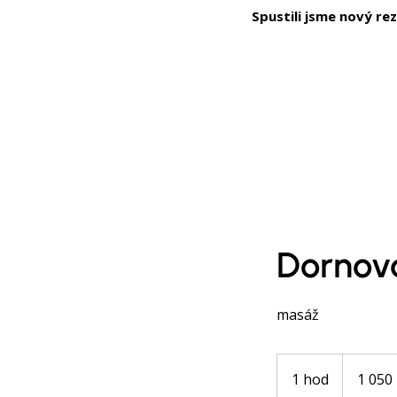
Spustili jsme nový re
O NÁS
Dornov
masáž
1 050
českých
1 hod
1
1 050
korun