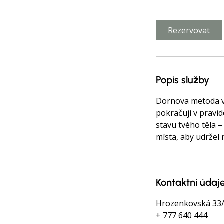
h
o
Rezervovat
Popis služby
Dornova metoda v h
pokračují v pravi
stavu tvého těla 
místa, aby udržel 
Kontaktní údaj
Hrozenkovská 33/6
+ 777 640 444