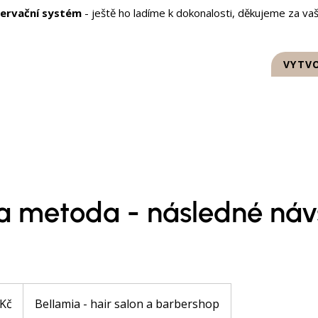
zervační systém
- ještě ho ladíme k dokonalosti, děkujeme za vaš
CENÍK
SLUŽBY
KONTAKT
VYTVO
VÝSLEDKY VYHLEDÁVÁNÍ
a metoda - následné náv
 Kč
Bellamia - hair salon a barbershop