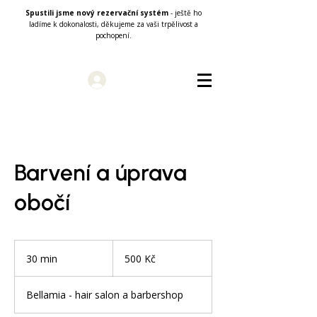
Spustili jsme nový rezervační systém
- ještě ho
ladíme k dokonalosti, děkujeme za vaši trpělivost a
pochopení.
Přihlásit se
Barvení a úprava
obočí
500
českých
30 min
3
500 Kč
korun
0
m
Bellamia - hair salon a barbershop
i
n