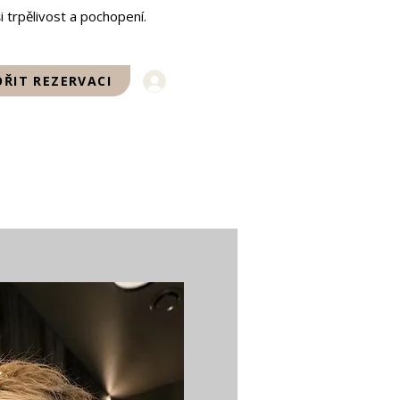
i trpělivost a pochopení.
Přihlásit se
ŘIT REZERVACI