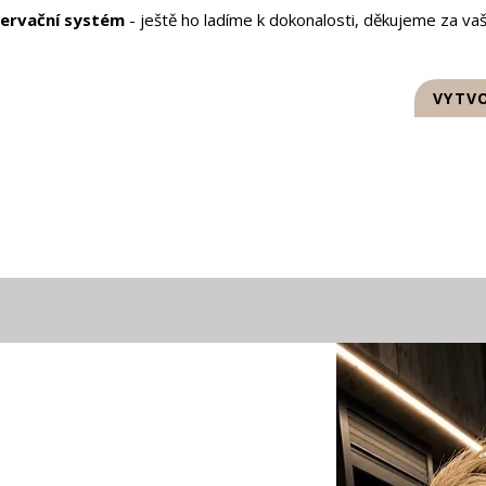
zervační systém
- ještě ho ladíme k dokonalosti, děkujeme za vaš
CENÍK
SLUŽBY
KONTAKT
VYTVO
VÝSLEDKY VYHLEDÁVÁNÍ