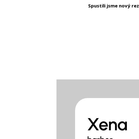
Spustili jsme nový re
O NÁS
Xena