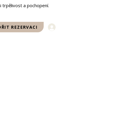
i trpělivost a pochopení.
Přihlásit se
ŘIT REZERVACI