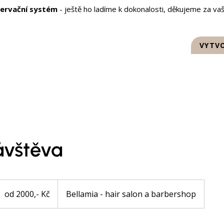
zervační systém
- ještě ho ladíme k dokonalosti, děkujeme za vaš
CENÍK
SLUŽBY
KONTAKT
VYTVO
VÝSLEDKY VYHLEDÁVÁNÍ
ávštěva
d
000,-
od 2000,- Kč
Bellamia - hair salon a barbershop
č