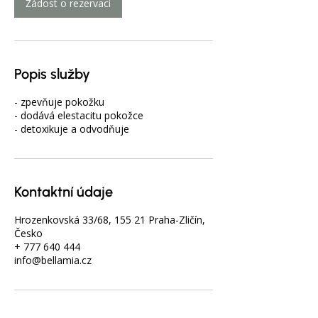
Žádost o rezervaci
n
Popis služby
- zpevňuje pokožku
- dodává elestacitu pokožce
- detoxikuje a odvodňuje
Kontaktní údaje
Hrozenkovská 33/68, 155 21 Praha-Zličín,
Česko
+ 777 640 444
info@bellamia.cz