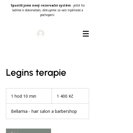
Spustili jsme nový rezervační systém
- ještě ho
ladíme k dokonalosti, děkujeme za vaši trpělivost a
pochopení.
Přihlásit se
Legins terapie
1 400
českých
1 hod 10 min
1
1 400 Kč
korun
h
o
Bellamia - hair salon a barbershop
1
0
m
i